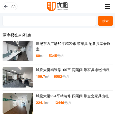
写字楼出租列表
世纪东方广场60平精装修 带家具 配备共享会议
室
60
5345
m²
元/月
城投大厦精装修109平 两隔间 带家具 特价出租
109.7
6582
m²
元/月
城投大厦224平精装修 四隔间 带全套家具出租
224.1
13446
m²
元/月