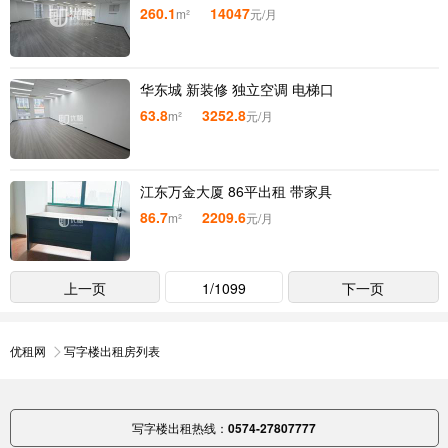
260.1
14047
m²
元/月
华东城 新装修 独立空调 电梯口
63.8
3252.8
m²
元/月
江东万金大厦 86平出租 带家具
86.7
2209.6
m²
元/月
上一页
1/1099
下一页
优租网
写字楼出租房列表
写字楼出租热线：
0574-27807777