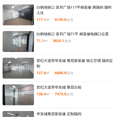
白鹤地铁口 富邦广场117平精装修 两隔间 随时
入住
117.1
6145.6
m²
元/月
白鹤地铁口 富邦广场71平 精装修电梯口位置
71.1
3624.1
m²
元/月
世纪大道旁华东城 整层新装修 独立空调 隔间定
制
127.6
6696.9
m²
元/月
世纪大道旁华东城 整层出租
138.4
7473.6
m²
元/月
华东城整层新装修 定制隔间