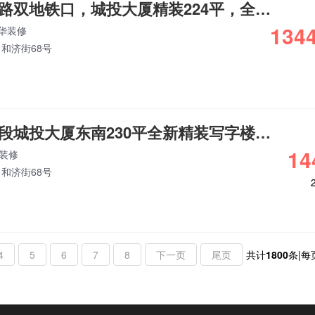
本人房东，民安路双地铁口，城投大厦精装224平，全套家具
1344
华装修
和济街68号
东部新城核心地段城投大厦东南230平全新精装写字楼出租
14
装修
和济街68号
4
5
6
7
8
下一页
尾页
共计
1800
条|每