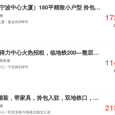
宁波地标建筑（宁波中心大厦）180平精致小户型 拎包办公
17
修
大厦
/
嘉会街288号
东部新城新大楼得力中心火热招租，临地铁200—整层1560平
11
精装修
中心
/
宁东路258号
宁兴国贸395平精装，带家具，拎包入驻，双地铁口，拎包办公
21
修
中心
/
民安东路与海晏北路交汇处