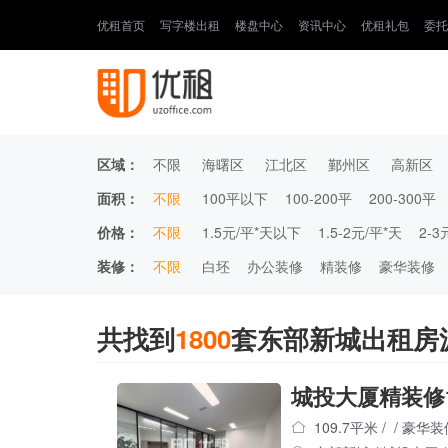
优租首页
写字楼出租
楼盘中心
资讯中心
优租礼包
委托
区域：
不限
海曙区
江北区
鄞州区
高新区
面积：
不限
100平以下
100-200平
200-300平
价格：
不限
1.5元/平*天以下
1.5-2元/平*天
2-3
装修：
不限
白坯
办公装修
精装修
豪华装修
共找到
1800
套东部新城出租房
城投大厦精装修1
109.7平米
/
/
豪华装