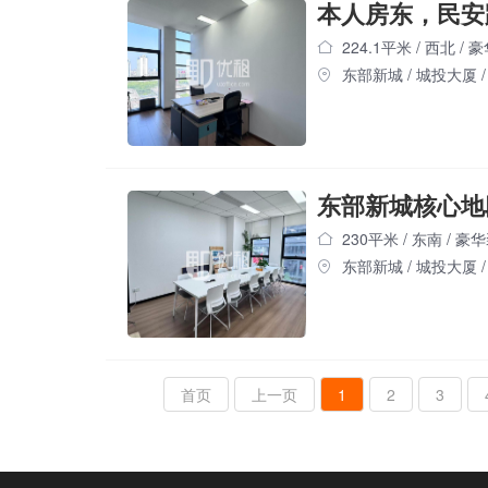
224.1平米
/
西北
/
豪
东部新城
/
城投大厦
/
230平米
/
东南
/
豪华
东部新城
/
城投大厦
/
首页
上一页
1
2
3