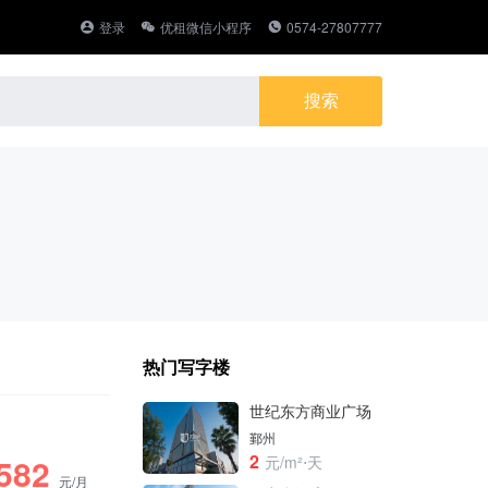
登录
优租微信小程序
0574-27807777
热门写字楼
世纪东方商业广场
鄞州
2
582
元/m²⋅天
元/月