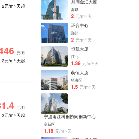
月湖金汇大厦
2元/m²⋅天起
海曙
2
元/m²⋅天
环合中心
鄞州
2
元/m²⋅天
446
恒凯大厦
元/月
江北
2元/m²⋅天起
1.39
元/m²⋅天
萌恒大厦
镇海区
1.5
元/m²⋅天
1.4
元/月
2元/m²⋅天起
宁波甬江科创协同创新中心
高新区
1.18
元/m²⋅天