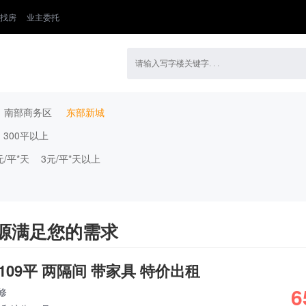
找房
业主委托
南部商务区
东部新城
300平以上
元/平*天
3元/平*天以上
源满足您的需求
09平 两隔间 带家具 特价出租
6
修