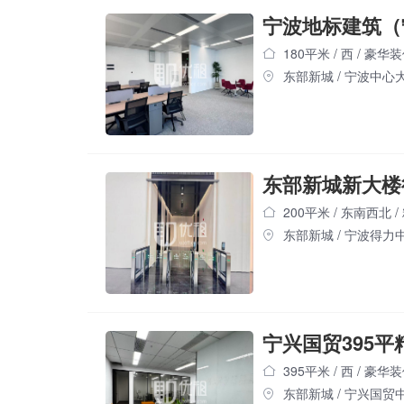
180平米
/
西
/
豪华装
东部新城
/
宁波中心
200平米
/
东南西北
/
东部新城
/
宁波得力
395平米
/
西
/
豪华装
东部新城
/
宁兴国贸