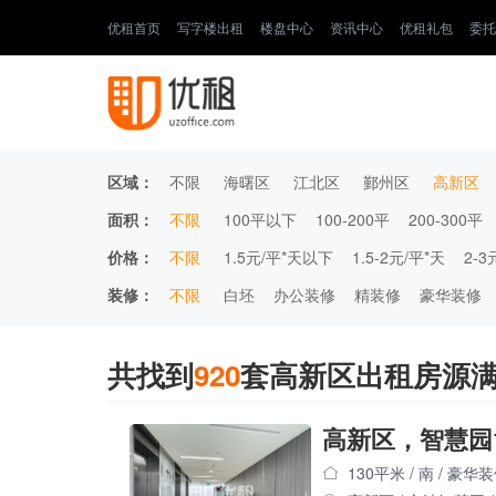
优租首页
写字楼出租
楼盘中心
资讯中心
优租礼包
委托
区域：
不限
海曙区
江北区
鄞州区
高新区
面积：
不限
100平以下
100-200平
200-300平
价格：
不限
1.5元/平*天以下
1.5-2元/平*天
2-3
装修：
不限
白坯
办公装修
精装修
豪华装修
共找到
920
套高新区出租房源
高新区，智慧园1
130平米
/
南
/
豪华装