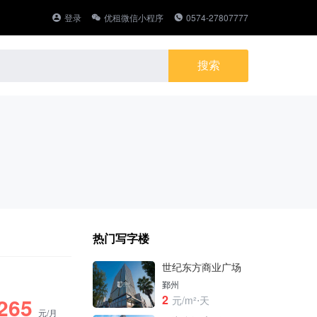
登录
优租微信小程序
0574-27807777
热门写字楼
世纪东方商业广场
鄞州
2
265
元/m²⋅天
元/月