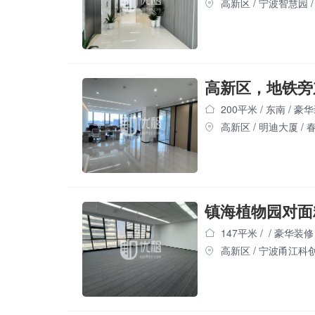
高新区
/
宁波智慧园
/
200平米
/
东南
/
豪华
高新区
/
明迪大厦
/
春
镇海植物园对面精
147平米
/
/
豪华装修
高新区
/
宁波甬江科