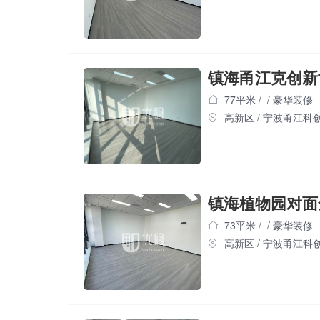
镇海甬江克创新
77平米
/
/
豪华装修
高新区
/
宁波甬江科
镇海植物园对面
73平米
/
/
豪华装修
高新区
/
宁波甬江科