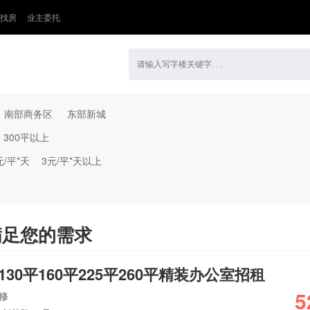
找房
业主委托
南部商务区
东部新城
300平以上
元/平*天
3元/平*天以上
满足您的需求
30平160平225平260平精装办公室招租
5
修