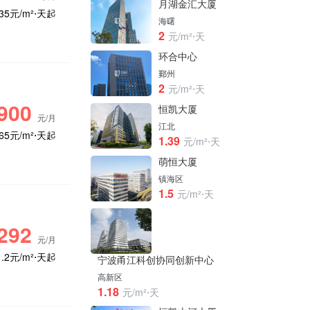
月湖金汇大厦
.35元/m²⋅天起
海曙
2
元/m²⋅天
环合中心
鄞州
2
元/m²⋅天
900
恒凯大厦
元/月
江北
.65元/m²⋅天起
1.39
元/m²⋅天
萌恒大厦
镇海区
1.5
元/m²⋅天
292
元/月
1.2元/m²⋅天起
宁波甬江科创协同创新中心
高新区
1.18
元/m²⋅天