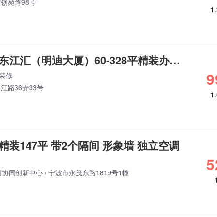
创苑路98号
1
高新区，地铁旁东江汇（明迪大厦）60-328平精装办公室招租
9
装修
江路36弄33号
1
装147平 带2个隔间 形象墙 独立空调
5
创协同创新中心
/
宁波市永茂东路1819号1幢