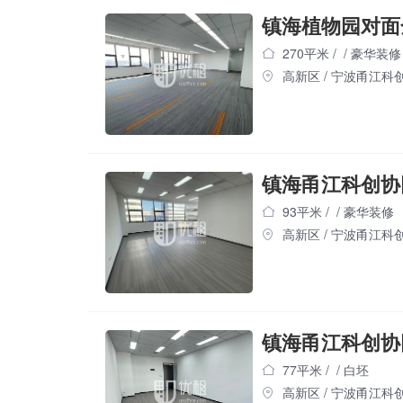
镇海植物园对面
270平米
/
/
豪华装修
高新区
/
宁波甬江科
镇海甬江科创协
93平米
/
/
豪华装修
高新区
/
宁波甬江科
镇海甬江科创协
77平米
/
/
白坯
高新区
/
宁波甬江科