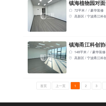
镇海植物园对面
72平米
/
/
豪华装修
高新区
/
宁波甬江科
148平米
/
/
豪华装修
高新区
/
宁波甬江科
首页
上一页
1
2
3