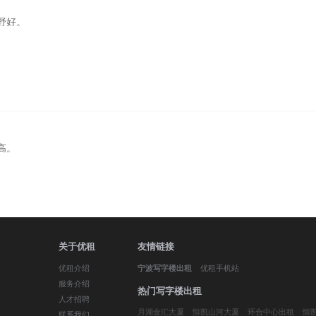
野好。
高。
关于优租
友情链接
优租介绍
优租手机站
宁波写字楼出租
服务介绍
热门写字楼出租
人才招聘
月湖金汇大厦
恒凯山河大厦
环合中心出租
恒
联系我们