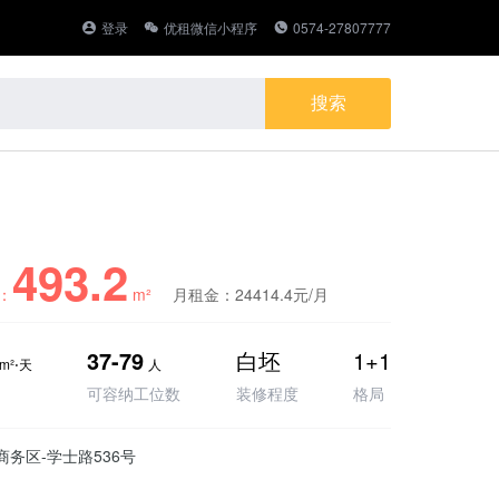
登录
优租微信小程序
0574-27807777
493.2
：
m²
月租金：24414.4元/月
37-79
白坯
1+1
m²⋅天
人
可容纳工位数
装修程度
格局
商务区-学士路536号