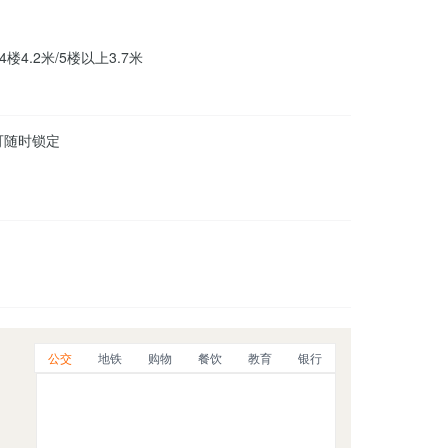
-4楼4.2米/5楼以上3.7米
可随时锁定
公交
地铁
购物
餐饮
教育
银行