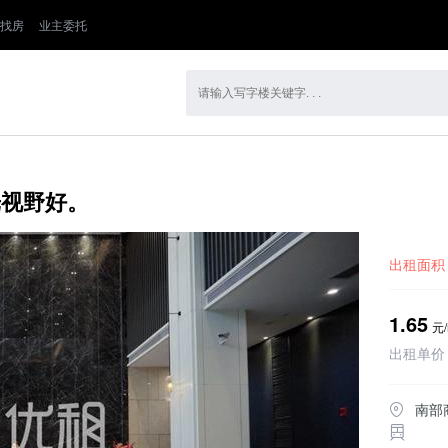
找房
业主委托
光视野好。
出租面积
1.65
元/
出租单价
南部