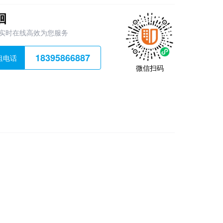
洄
实时在线高效为您服务
18395866887
租电话
微信扫码