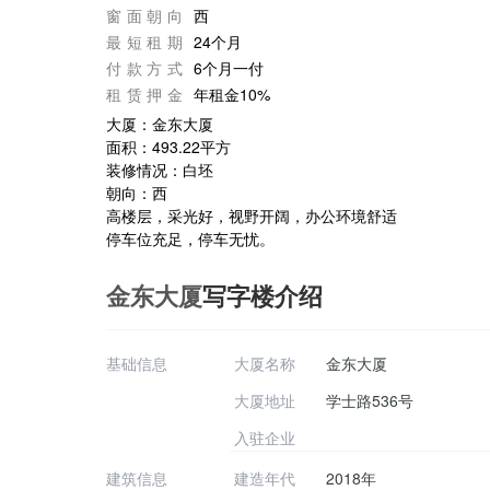
窗面朝向
西
最短租期
24个月
付款方式
6个月一付
租赁押金
年租金10%
大厦：金东大厦
面积：493.22平方
装修情况：白坯
朝向：西
高楼层，采光好，视野开阔，办公环境舒适
停车位充足，停车无忧。
金东大厦
写字楼介绍
基础信息
大厦名称
金东大厦
大厦地址
学士路536号
入驻企业
建筑信息
建造年代
2018年