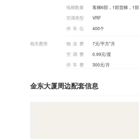
电梯数量
客梯6部，1部货梯，1
空调类型
VRF
停车位
400个
相关费用
物业费
7元/平方*月
空调费
0.99元/度
停车费
300元/月
金东大厦周边配套信息