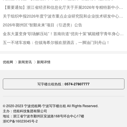
【重要通知】浙江省经济和信息化厅关于开展2026年专精特新中小企业认定和复核工作的通知
关于组织申报2026年度宁波市重点企业研究院和企业技术研发中心的通知
2026年鄞州区“智鄞未来”项目（引进类）公告
金东大厦变身“职场解压站”！首南街道“优街十策”赋能楼宇青年身心健康
五一不堵车攻略：住镇海希尔顿欢朋酒店，一脚油门到舟山！
优租网
新闻资讯
新闻详情
写字楼出租热线：
0574-27807777
© 2020-2023 宁波优租网-
宁波写字楼出租
All Rights Reserved.
主办：优租科技集团有限公司
地址：浙江省宁波市鄞州区安波路168号环合中心17楼
浙ICP备16023045号-2