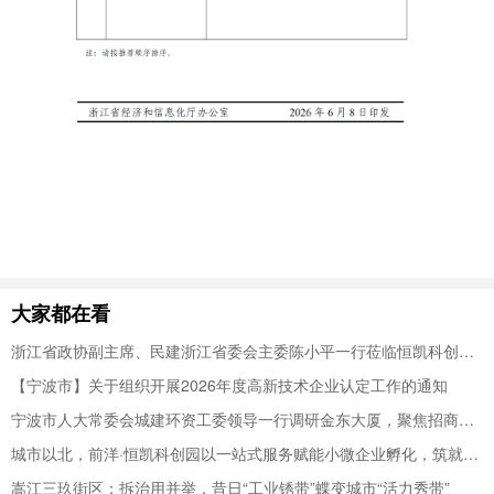
大家都在看
浙江省政协副主席、民建浙江省委会主委陈小平一行莅临恒凯科创调研指导
【宁波市】关于组织开展2026年度高新技术企业认定工作的通知
宁波市人大常委会城建环资工委领导一行调研金东大厦，聚焦招商提能提质增效，赋能楼宇经济高质量发展
城市以北，前洋·恒凯科创园以一站式服务赋能小微企业孵化，筑就青年人才“强磁场”
嵩江三玖街区：拆治用并举，昔日“工业锈带”蝶变城市“活力秀带”