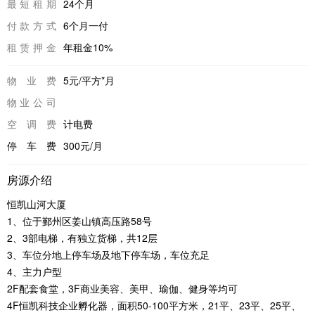
最短租期
24个月
付款方式
6个月一付
租赁押金
年租金10%
物业费
5元/平方*月
物业公司
空调费
计电费
停车费
300元/月
房源介绍
恒凯山河大厦
1、位于鄞州区姜山镇高压路58号
2、3部电梯，有独立货梯，共12层
3、车位分地上停车场及地下停车场，车位充足
4、主力户型
2F配套食堂，3F商业美容、美甲、瑜伽、健身等均可
4F恒凯科技企业孵化器，面积50-100平方米，21平、23平、25平、