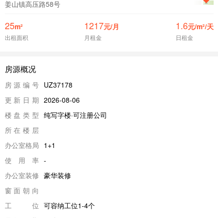
姜山镇高压路58号
25
1217
1.6
m²
元/月
元/m²/天
出租面积
月租金
日租金
房源概况
房源编号
UZ37178
更新日期
2026-08-06
楼盘类型
纯写字楼·可注册公司
所在楼层
办公室格局
1+1
使用率
-
办公室装修
豪华装修
窗面朝向
工位
可容纳工位1-4个