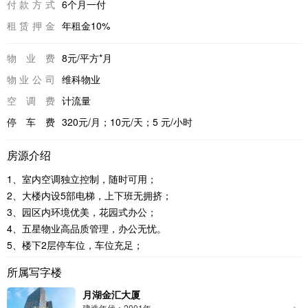
付款方式
6个月一付
租赁押金
年租金10%
物业费
8元/平方*月
物业公司
维科物业
空调费
计流量
停车费
320元/月；10元/天；5 元/小时
房源介绍
1、室内空调独立控制，随时可用；
2、大楼内设5部电梯，上下班无拥挤；
3、园区内环境优美，花园式办公；
4、五星物业高品质管理，办公无忧。
5、楼下2层停车位，车位充足；
所属写字楼
月湖金汇大厦
建造年代：2001年