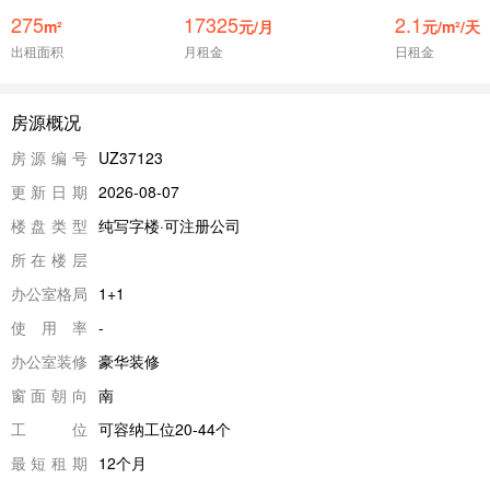
275
17325
2.1
m²
元/月
元/m²/天
出租面积
月租金
日租金
房源概况
房源编号
UZ37123
更新日期
2026-08-07
楼盘类型
纯写字楼·可注册公司
所在楼层
办公室格局
1+1
使用率
-
办公室装修
豪华装修
窗面朝向
南
工位
可容纳工位20-44个
最短租期
12个月