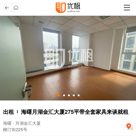
出租
海曙月湖金汇大厦275平带全套家具来谈就租
海曙 · 月湖金汇大厦
柳汀街225号