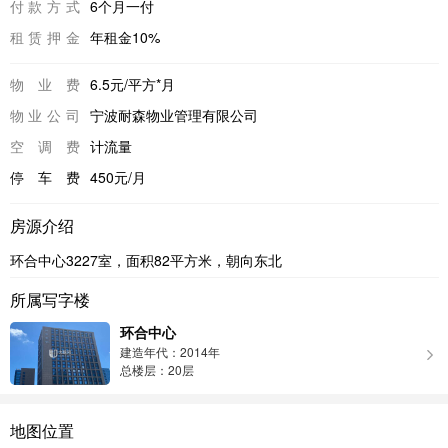
付款方式
6个月一付
租赁押金
年租金10%
物业费
6.5元/平方*月
物业公司
宁波耐森物业管理有限公司
空调费
计流量
停车费
450元/月
房源介绍
环合中心3227室，面积82平方米，朝向东北
所属写字楼
环合中心
建造年代：2014年
总楼层：20层
地图位置