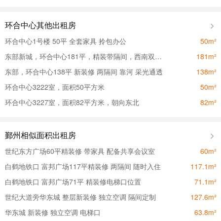
环合中心其他出租房
环合中心1号楼 50平 全套家具 拎包办公
50m²
东部新城，环合中心181平，精装带隔间，西南双采光，地铁直达
181m²
东部，环合中心138平 新装修 两隔间 靠河 采光通透
138m²
环合中心3222室，面积50平方米
50m²
环合中心3227室，面积82平方米，朝向东北
82m²
鄞州相似面积出租房
世纪东方广场60平精装修 带家具 配备共享会议室
60m²
白鹤地铁口 富邦广场117平精装修 两隔间 随时入住
117.1m²
白鹤地铁口 富邦广场71平 精装修电梯口位置
71.1m²
世纪大道旁华东城 整层新装修 独立空调 隔间定制
127.6m²
华东城 新装修 独立空调 电梯口
63.8m²