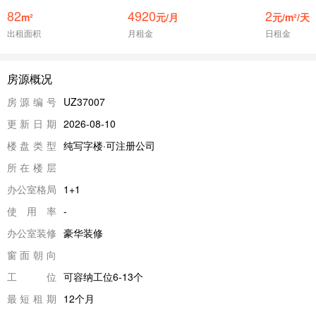
82
4920
2
m²
元/月
元/m²/天
出租面积
月租金
日租金
房源概况
房源编号
UZ37007
更新日期
2026-08-10
楼盘类型
纯写字楼·可注册公司
所在楼层
办公室格局
1+1
使用率
-
办公室装修
豪华装修
窗面朝向
工位
可容纳工位6-13个
最短租期
12个月