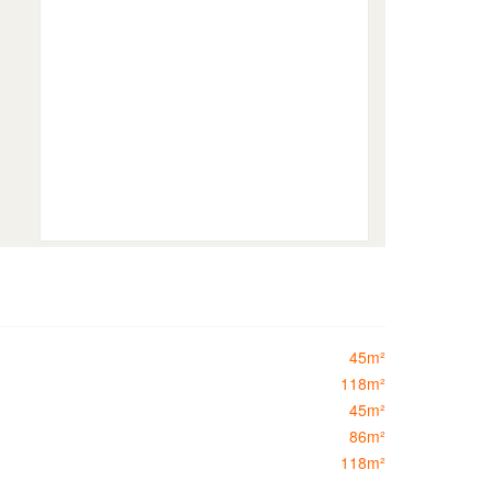
45m²
118m²
45m²
86m²
118m²