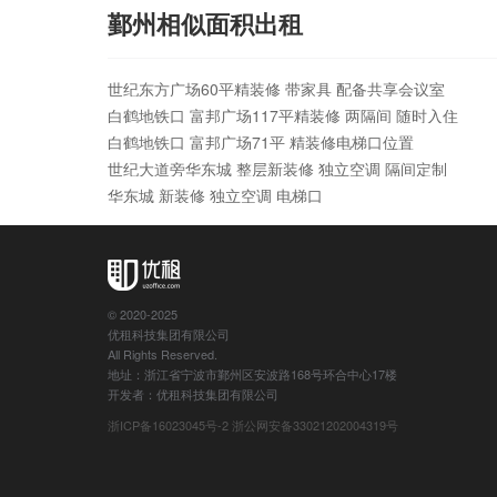
鄞州相似面积出租
世纪东方广场60平精装修 带家具 配备共享会议室
白鹤地铁口 富邦广场117平精装修 两隔间 随时入住
白鹤地铁口 富邦广场71平 精装修电梯口位置
世纪大道旁华东城 整层新装修 独立空调 隔间定制
华东城 新装修 独立空调 电梯口
© 2020-2025
优租科技集团有限公司
All Rights Reserved.
地址：浙江省宁波市鄞州区安波路168号环合中心17楼
开发者：优租科技集团有限公司
浙ICP备16023045号-2
浙公网安备33021202004319号