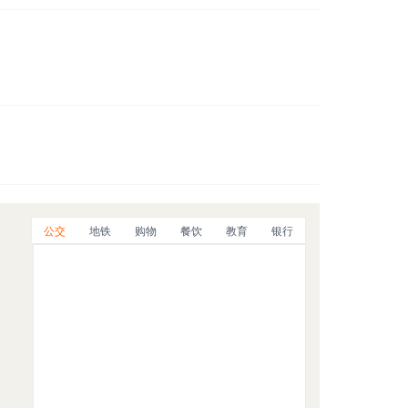
公交
地铁
购物
餐饮
教育
银行