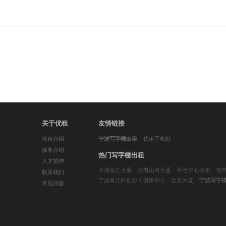
关于优租
友情链接
优租介绍
优租手机站
宁波写字楼出租
服务介绍
热门写字楼出租
人才招聘
月湖金汇大厦
恒凯山河大厦
环合中心出租
恒
联系我们
宁波甬江科创协同创新中心
金东大厦
宁波写字
常见问题