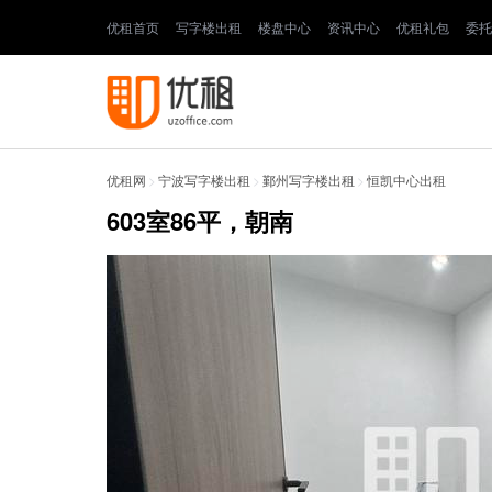
优租首页
写字楼出租
楼盘中心
资讯中心
优租礼包
委托
优租网
>
宁波写字楼出租
>
鄞州写字楼出租
>
恒凯中心出租
603室86平，朝南