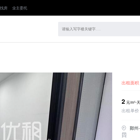
找房
业主委托
出租面积
2
元/m²⋅
出租单价
鄞州