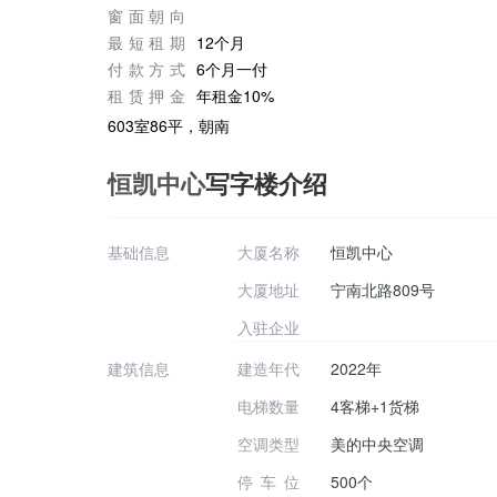
窗面朝向
最短租期
12个月
付款方式
6个月一付
租赁押金
年租金10%
603室86平，朝南
恒凯中心
写字楼介绍
基础信息
大厦名称
恒凯中心
大厦地址
宁南北路809号
入驻企业
建筑信息
建造年代
2022年
电梯数量
4客梯+1货梯
空调类型
美的中央空调
停车位
500个