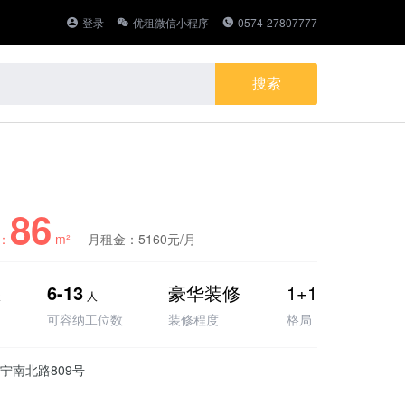
登录
优租微信小程序
0574-27807777
86
：
m²
月租金：5160元/月
6-13
豪华装修
1+1
天
人
可容纳工位数
装修程度
格局
-宁南北路809号