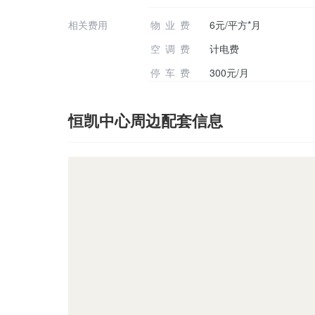
相关费用
物业费
6元/平方*月
空调费
计电费
停车费
300元/月
恒凯中心周边配套信息