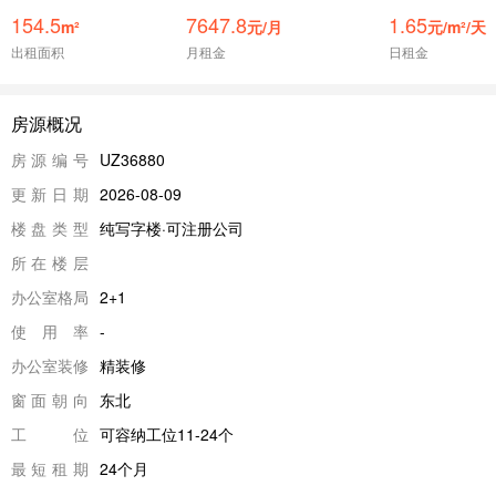
154.5
7647.8
1.65
m²
元/月
元/m²/天
出租面积
月租金
日租金
房源概况
房源编号
UZ36880
更新日期
2026-08-09
楼盘类型
纯写字楼·可注册公司
所在楼层
办公室格局
2+1
使用率
-
办公室装修
精装修
窗面朝向
东北
工位
可容纳工位11-24个
最短租期
24个月