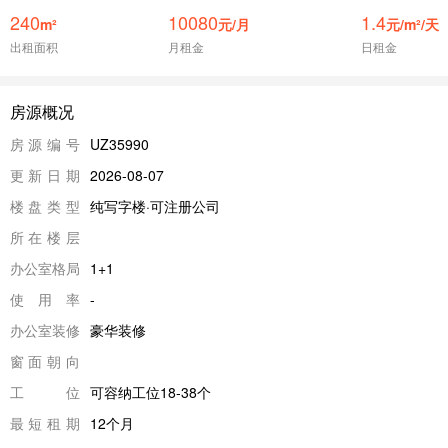
240
10080
1.4
m²
元/月
元/m²/天
出租面积
月租金
日租金
房源概况
房源编号
UZ35990
更新日期
2026-08-07
楼盘类型
纯写字楼·可注册公司
所在楼层
办公室格局
1+1
使用率
-
办公室装修
豪华装修
窗面朝向
工位
可容纳工位18-38个
最短租期
12个月