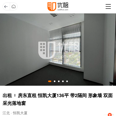
出租
房东直租 恒凯大厦136平 带2隔间 形象墙 双面
采光落地窗
江北 · 恒凯大厦