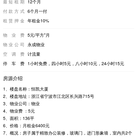
最短租期
12个月
付款方式
6个月一付
租赁押金
年租金10%
物业费
5元/平方*月
物业公司
永成物业
空调费
计流量
停车费
1小时免费，四小时5元，八小时10元，24小时15元
房源介绍
1、楼盘名称：恒凯大厦
2、楼盘地址：浙江省宁波市江北区长兴路715号
3、物业公司：物业
4、物业费 ：5元
5、面积：136平
6、价格：月租金6400元
7、概况：房子属于精致办公装修，玻璃门，进门形象墙，室内共2个