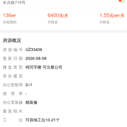
长兴路715号
136
6400
1.55
m²
元/月
元/m²/天
出租面积
月租金
日租金
房源概况
房源编号
UZ33406
更新日期
2026-08-08
楼盘类型
纯写字楼·可注册公司
所在楼层
办公室格局
2+1
使用率
-
办公室装修
精装修
窗面朝向
工位
可容纳工位10-21个