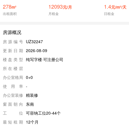
278
12093
1.4
m²
元/月
元/m²/天
出租面积
月租金
日租金
房源概况
房源编号
UZ32247
更新日期
2026-08-09
楼盘类型
纯写字楼·可注册公司
所在楼层
办公室格局
0+0
使用率
-
办公室装修
精装修
窗面朝向
东南
工位
可容纳工位20-44个
最短租期
12个月