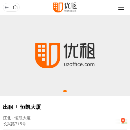
出租
恒凯大厦
江北 · 恒凯大厦
长兴路715号